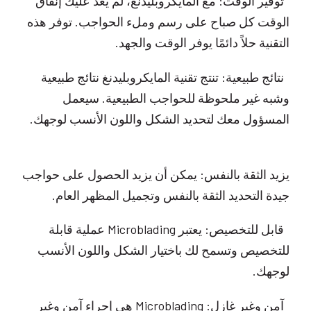
توفير الوقت: مع المايكروبليدنغ، لم يعد عليك إنفاق
الوقت كل صباح على رسم وملء الحواجب. توفر هذه
التقنية حلاً دائمًا يوفر الوقت والجهد.
نتائج طبيعية: تنتج تقنية المايكروبليدنغ نتائج طبيعية
وشبه غير ملحوظة للحواجب الطبيعية. سيعمل
المسؤول معك لتحديد الشكل واللون الأنسب لوجهك.
يزيد الثقة بالنفس: يمكن أن يزيد الحصول على حواجب
جيدة التحديد الثقة بالنفس وتجميل المظهر العام.
قابل للتخصيص: يعتبر Microblading عملية قابلة
للتخصيص وتسمح لك باختيار الشكل واللون الأنسب
لوجهك.
آمن وغير غازل: Microblading هي إجراء آمن وغير