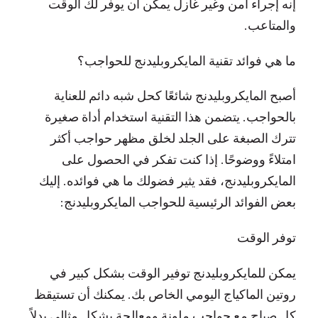
إنه إجراء آمن وغير غازل يمكن أن يوفر لك الوقت
والمتاعب.
ما هي فوائد تقنية المايكروبليدنج للحواجب؟
أصبح المايكروبليدنج شائعًا كحل شبه دائم للعناية
بالحواجب. يتضمن هذا التقنية استخدام أداة صغيرة
تترك الصبغة على الجلد لخلق مظهر حواجب أكثر
امتلاءً ووضوحًا. إذا كنت تفكر في الحصول على
المايكروبليدنج، فقد يثير فضولك ما هي فوائده. إليك
بعض الفوائد الرئيسية للحواجب المايكروبليدنج:
توفر الوقت
يمكن للمايكروبليدنج توفير الوقت بشكل كبير في
روتين الماكياج اليومي الخاص بك. يمكنك أن تستيقظ
كل صباح مع حواجب ملونة ومعالجة بشكل مثالي بدلاً