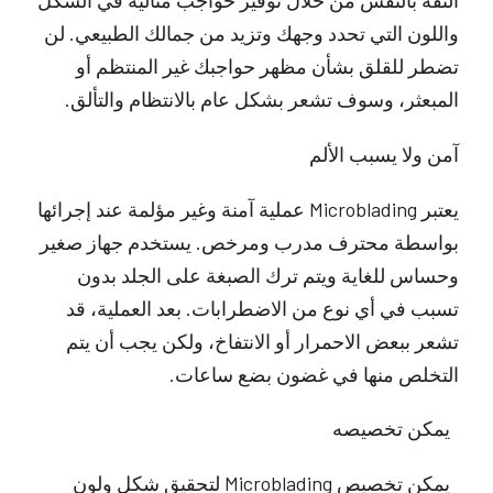
الثقة بالنفس من خلال توفير حواجب مثالية في الشكل
واللون التي تحدد وجهك وتزيد من جمالك الطبيعي. لن
تضطر للقلق بشأن مظهر حواجبك غير المنتظم أو
المبعثر، وسوف تشعر بشكل عام بالانتظام والتألق.
آمن ولا يسبب الألم
يعتبر Microblading عملية آمنة وغير مؤلمة عند إجرائها
بواسطة محترف مدرب ومرخص. يستخدم جهاز صغير
وحساس للغاية ويتم ترك الصبغة على الجلد بدون
تسبب في أي نوع من الاضطرابات. بعد العملية، قد
تشعر ببعض الاحمرار أو الانتفاخ، ولكن يجب أن يتم
التخلص منها في غضون بضع ساعات.
يمكن تخصيصه
يمكن تخصيص Microblading لتحقيق شكل ولون